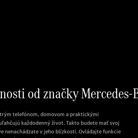
Vyhľadať
online
Prehľad
Konfigurátor
modelov
Finančné
služby
Digitálne
doplnky
MANUFAKTUR
Mercedes
me Store
Požičovňa
Mercedes-