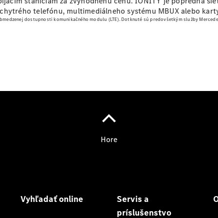
abíjacím staniciam za zvýhodnenú cenu. IONITY je popredná sie
a príslušenstvo
 chytrého telefónu, multimediálneho systému MBUX alebo kart
Mercedes me
 obmedzenej dostupnosti komunikačného modulu (LTE).
Dotknuté sú predovšetkým služby Mercedes
O nás
Prehľad
kontaktov
Kariéra