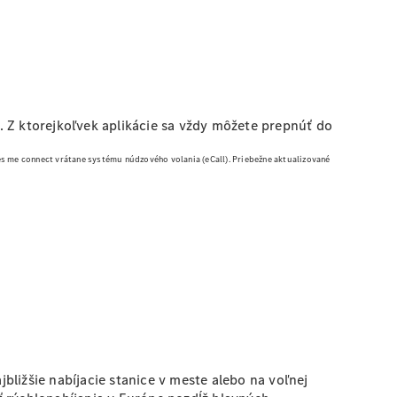
a. Z ktorejkoľvek aplikácie sa vždy môžete prepnúť do
 me connect vrátane systému núdzového volania (eCall).
Priebežne aktualizované
ližšie nabíjacie stanice v meste alebo na voľnej