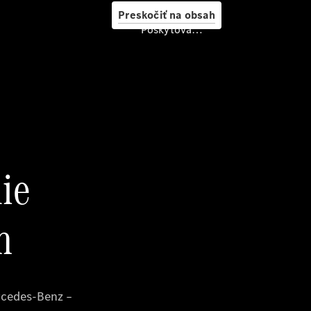
starostlivosť
Preskočiť na obsah
o vozidlo
Poskytovateľ/ochrana osobných údajov
Originálne
stierače
Mercedes-
Benz
Bezplatná
servisná
prehliadka
Záruka
predĺžená
na 4 roky