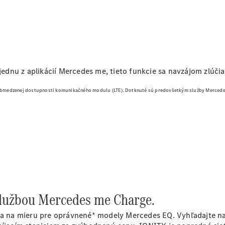
EÚ
Oprava a
dielňa
 jednu z aplikácií Mercedes me, tieto funkcie sa navzájom zlúči
 obmedzenej dostupnosti komunikačného modulu (LTE).
Dotknuté sú predovšetkým služby Mercedes
Digitálna
servisná
knižka
Pomoc pri
poruche
a nehode
Konfigurátor
príslušenstva
o službou Mercedes me Charge.
Zvolávacie
akcie
ia na mieru pre oprávnené* modely Mercedes EQ. Vyhľadajte najb
Diely