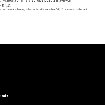
ť rýchlonabíjania v Európe pozdĺž hlavných
y RFID.
 me connect vrátane systému núdzového volania (eCall).
Priebežne aktualizované