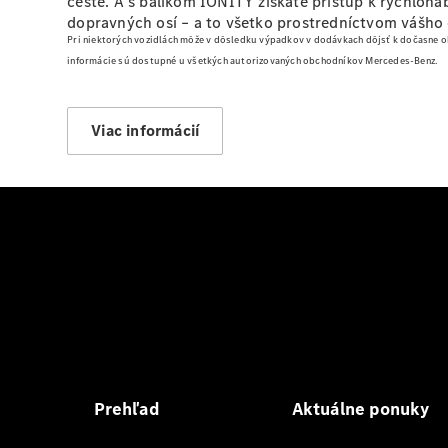
ceste. A s balíkom IONITY získate prístup k rýchlon
dopravných osí – a to všetko prostredníctvom vášho
Pri niektorých vozidlách môže v dôsledku výpadkov v dodávkach dôjsť k dočasne
informácie sú dostupné u všetkých autorizovaných obchodníkov Mercedes-Benz.
Viac informácií