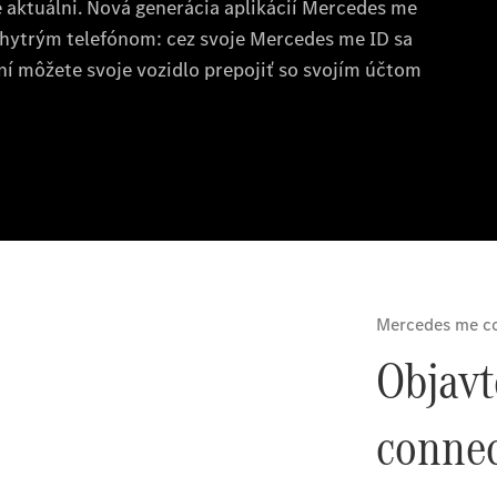
Benz
Konfigurátor
príslušenstva
Rezervovať
predvádzaciu
jazdu
Servis a
príslušenstvo