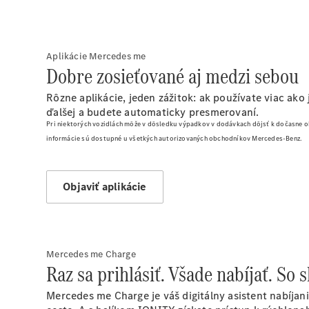
Aplikácie Mercedes me
Dobre zosieťované aj medzi sebou
Rôzne aplikácie, jeden zážitok: ak používate viac ako
ďalšej a budete automaticky presmerovaní.
Pri niektorých vozidlách môže v dôsledku výpadkov v dodávkach dôjsť k dočasne
informácie sú dostupné u všetkých autorizovaných obchodníkov Mercedes-Benz.
Objaviť aplikácie
Mercedes me Charge
Raz sa prihlásiť. Všade nabíjať. S
Mercedes me Charge je váš digitálny asistent nabíjan