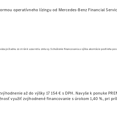
EÚ
Oprava a
ormou operatívneho lízingu od Mercedes-Benz Financial Services 
dielňa
aväzuje žiadnu zo strán k uzavretiu zmluvy. Schválenie financovania a výška akontácie podlieha p
Digitálna
servisná
knižka
Pomoc pri
poruche
a nehode
Konfigurátor
e zvýhodnenie až do výšky 17 154 € s DPH. Navyše k ponuke PREM
príslušenstva
osť využiť zvýhodnené financovanie s úrokom 1,40 %, pri príle
Zvolávacie
akcie
Diely