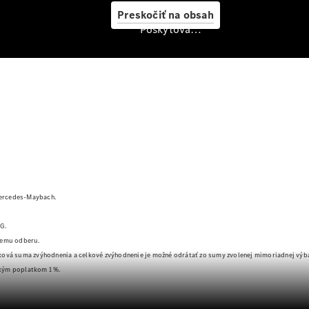
starostlivosť
Preskočiť na obsah
o vozidlo
Poskytovateľ/ochrana osobných údajov
Originálne
stierače
Mercedes-
Benz
Bezplatná
servisná
prehliadka
Záruka
predĺžená
na 4 roky
Mercedes-Maybach.
MG.
amemu odberu.
lková suma zvýhodnenia a celkové zvýhodnenie je možné odrátať zo sumy zvolenej mimoriadnej výb
ským poplatkom 1 %.