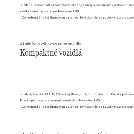
Trieda E: Ponuka platí na nové zákaznícke objednávky aj na vybrané vozidlá k pria
všetky motorizácie vrátane Mercedes-AMG.
* Zvýhodnené 3-ročné financovanie platí od 30 % akontácie s povinným spracovate
Atraktívna výbava v cene vozidla
Kompaktné vozidlá
Trieda A, Trieda B, CLA, CLA Shooting Brake, GLA, GLB, EQA a EQB: Ponuka platí na
Ponuka platí aj pre relevantné motorizácie Mercedes-AMG.
* Zvýhodnené 3-ročné financovanie platí od 30 % akontácie s povínným spracovate