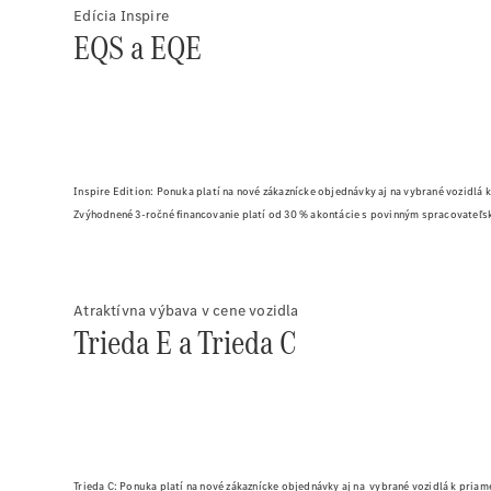
Edícia Inspire
EQS a EQE
Inspire Edition: Ponuka platí na nové zákaznícke objednávky aj na vybrané vozidlá
Zvýhodnené 3-ročné financovanie platí od 30 % akontácie s povinným spracovateľ
Atraktívna výbava v cene vozidla
Trieda E a Trieda C
Trieda C: Ponuka platí na nové zákaznícke objednávky aj na vybrané vozidlá k pria