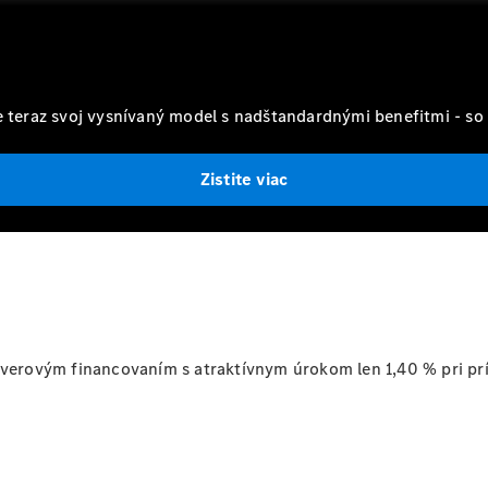
Vyhľadať
online
e teraz svoj vysnívaný model s nadštandardnými benefitmi - so
Zistite viac
Prehľad
Konfigurátor
modelov
Finančné
služby
Digitálne
doplnky
úverovým financovaním s atraktívnym úrokom len 1,40 % pri príl
MANUFAKTUR
Mercedes
me Store
Požičovňa
Mercedes-