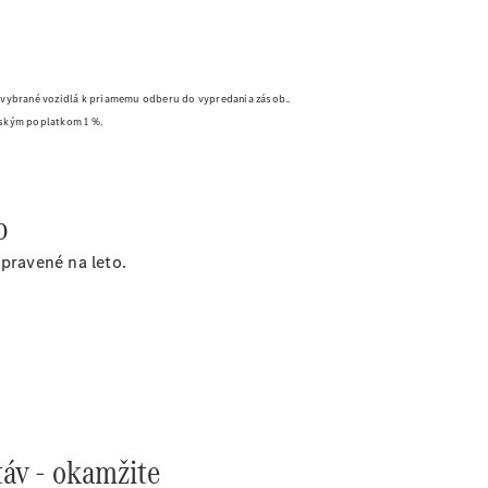
a príslušenstvo
Mercedes me
 vybrané vozidlá k priamemu odberu do vypredania zásob..
ľským poplatkom 1 %.
b
ipravené na leto.
O nás
Prehľad
kontaktov
táv - okamžite
Kariéra