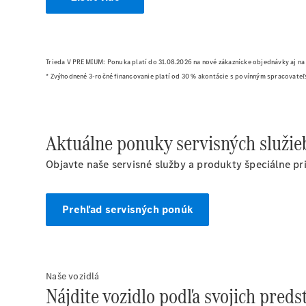
Trieda V PREMIUM: Ponuka platí do 31.08.2026 na nové zákaznícke objednávky aj na
* Zvýhodnené 3-ročné financovanie platí od 30 % akontácie s povínným spracovate
Aktuálne ponuky servisných služie
Objavte naše servisné služby a produkty špeciálne pr
Prehľad servisných ponúk
Naše vozidlá
Nájdite vozidlo podľa svojich preds