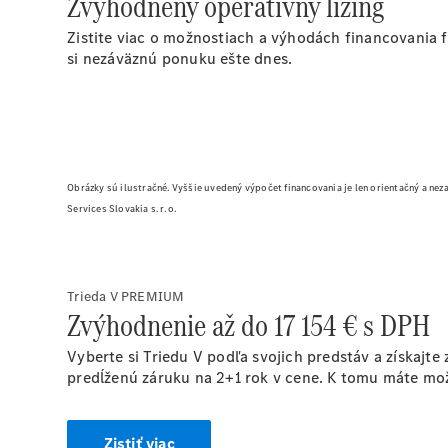
Zvýhodnený operatívny lízing
Zistite viac o možnostiach a výhodách financovania f
si nezáväznú ponuku ešte dnes.
Obrázky sú ilustračné. Vyššie uvedený výpočet financovania je len orientačný a nez
Services Slovakia s. r. o.
Trieda V PREMIUM
Zvýhodnenie až do 17 154 € s DPH
Vyberte si Triedu V podľa svojich predstáv a získajt
predĺženú záruku na 2+1 rok v cene. K tomu máte možn
Zistiť viac