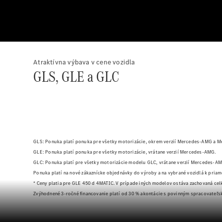
Atraktívna výbava v cene vozidla
GLS, GLE a GLC
GLS: Ponuka platí ponuka pre všetky motorizácie, okrem verzií Mercedes-AMG a 
GLE: Ponuka platí ponuka pre všetky motorizácie, vrátane verzií Mercedes-AMG.
GLC: Ponuka platí pre všetky motorizácie modelu GLC, vrátane verzií Mercedes-A
Ponuka platí na nové zákaznícke objednávky do výroby a na vybrané vozidlá k pri
* Ceny platia pre GLE 450 d 4MATIC. V prípade iných modelov ostáva zachovaná ce
Zvýhodnené 3-ročné financovanie platí od 30 % akontácie s povinným spracovateľ