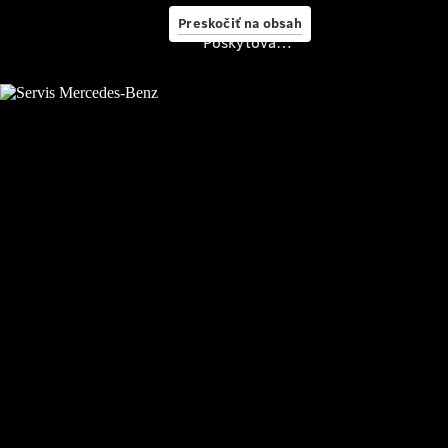
starostlivosť
Preskočiť na obsah
o vozidlo
Poskytovateľ/ochrana osobných údajov
Originálne
stierače
Mercedes-
Benz
Bezplatná
servisná
prehliadka
Záruka
predĺžená
na 4 roky