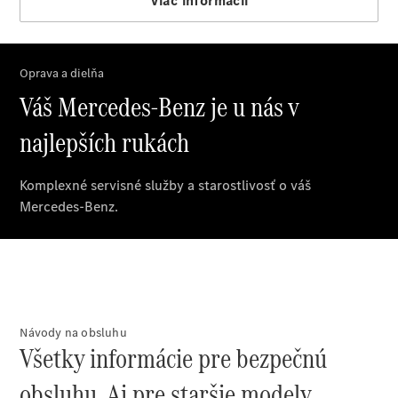
a príslušenstvo
Mercedes me
O nás
Návody na obsluhu
Prehľad
Všetky informácie pre bezpečnú
kontaktov
Kariéra
obsluhu. Aj pre staršie modely