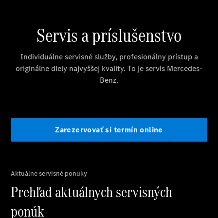
Vyhľadať
online
Prehľad
Konfigurátor
modelov
Finančné
služby
Digitálne
doplnky
MANUFAKTUR
Mercedes
me Store
Požičovňa
Mercedes-