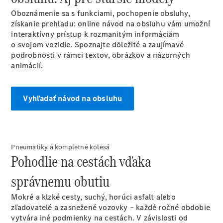
Rezervovať
predvádzaciu
Oboznámenie sa s funkciami, pochopenie obsluhy,
jazdu
získanie prehľadu: online návod na obsluhu vám umožní
interaktívny prístup k rozmanitým informáciám
o svojom vozidle. Spoznajte dôležité a zaujímavé
podrobnosti v rámci textov, obrázkov a názorných
animácií.
Vyhľadať návod na obsluhu
Poskytovateľ/ochrana
Pneumatiky a kompletné kolesá
osobných údajov
Pohodlie na cestách vďaka
správnemu obutiu
Mokré a klzké cesty, suchý, horúci asfalt alebo
zľadovatelé a zasnežené vozovky – každé ročné obdobie
vytvára iné podmienky na cestách. V závislosti od