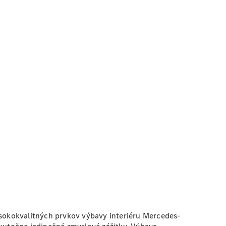
sokokvalitných prvkov výbavy interiéru Mercedes-