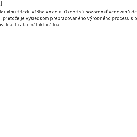
u
viduálnu triedu vášho vozidla. Osobitnú pozornosť venovanú 
le, pretože je výsledkom prepracovaného výrobného procesu s p
scináciu ako máloktorá iná.