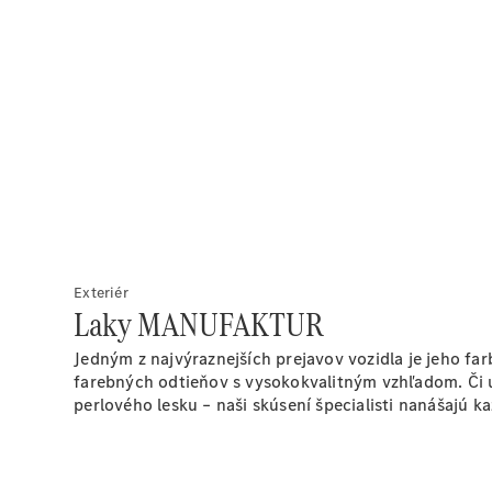
00:00 / 00:00
Exteriér
Laky MANUFAKTUR
Jedným z najvýraznejších prejavov vozidla je jeho f
farebných odtieňov s vysokokvalitným vzhľadom. Či u
perlového lesku – naši skúsení špecialisti nanášajú