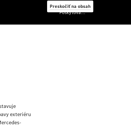
starostlivosť
Preskočiť na obsah
o vozidlo
Poskytovateľ/ochrana osobných údajov
Originálne
stierače
Mercedes-
Benz
Bezplatná
servisná
prehliadka
Záruka
predĺžená
na 4 roky