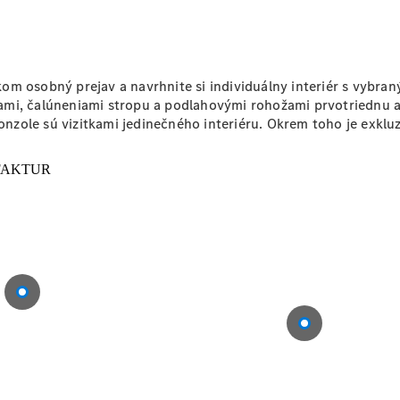
EÚ
Oprava a
dielňa
celkom osobný prejav a navrhnite si individuálny interiér s vyb
mi, čalúneniami stropu a podlahovými rohožami prvotriednu at
nzole sú vizitkami jedinečného interiéru. Okrem toho je exkl
Digitálna
servisná
knižka
Pomoc pri
poruche
a nehode
Konfigurátor
príslušenstva
Zvolávacie
akcie
Diely