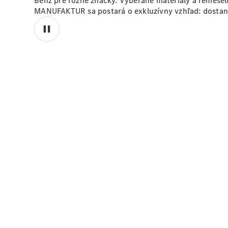
Benz pre rôzne značky. Vyberané materiály a remeseln
MANUFAKTUR sa postará o exkluzívny vzhľad: dostane