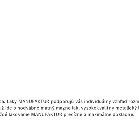
Objednať sa
do servisu
Prehľad
servisných
služieb
Disky a
pneumatiky
arba. Laky MANUFAKTUR podporujú váš individuálny vzhľad rozm
ž ide o hodvábne matný magno lak, vysokokvalitný metalický la
 každé lakovanie MANUFAKTUR precízne a maximálne dôkladne.
Disky a
pneumatiky
Etiketa
pneumatík