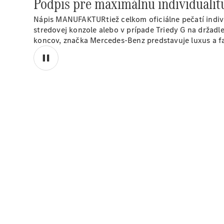
Podpis pre maximálnu individualit
Nápis MANUFAKTURtiež celkom oficiálne pečatí indi
stredovej konzole alebo v prípade Triedy G na držad
koncov, značka Mercedes-Benz predstavuje luxus a fa