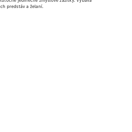
skutočne jedinečné zmyslové zážitky. Výbava
h predstáv a želaní.