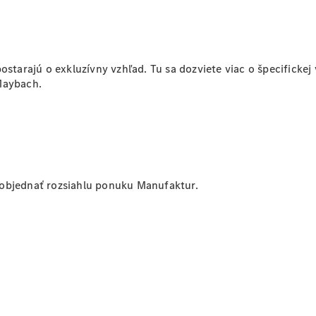
Rezervovať
predvádzaciu
jazdu
tarajú o exkluzívny vzhľad. Tu sa dozviete viac o špecificke
Maybach.
 objednať rozsiahlu ponuku Manufaktur.
Poskytovateľ/ochrana
osobných údajov