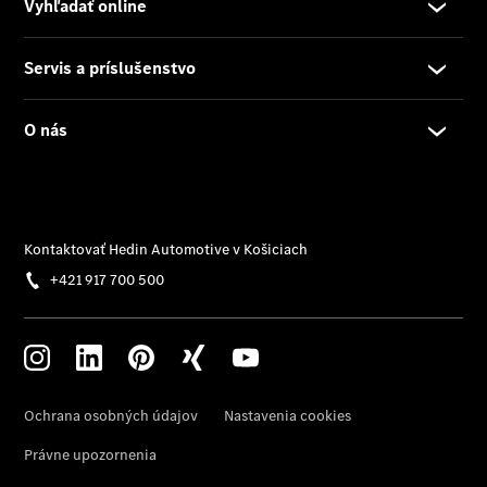
Vyhľadať
online
Prehľad
Konfigurátor
modelov
Finančné
služby
Digitálne
doplnky
MANUFAKTUR
Mercedes
me Store
Požičovňa
Mercedes-