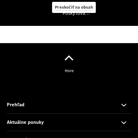
starostlivosť
Preskočiť na obsah
o vozidlo
Poskytovateľ/ochrana osobných údajov
Originálne
stierače
Mercedes-
Benz
Bezplatná
servisná
prehliadka
Záruka
predĺžená
na 4 roky