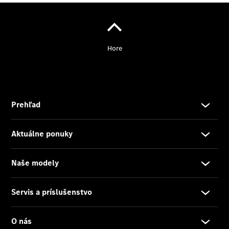
Servis
úžitkových
vozidiel
Individuálna
podpora
Riešenia
mobility
Inteligentné
ovládanie
vozidla
Kvalita
Mercedes-
Benz
Objednať sa
do servisu
Pomoc pri
poruche
a nehode
Mercedes me