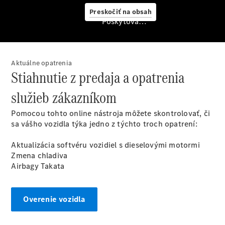
služby
Preskočiť na obsah
Rezervovať
Poskytovateľ/ochrana osobných údajov
predvádzaciu
jazdu
Aktuálne opatrenia
Stiahnutie z predaja a opatrenia
služieb zákazníkom
Pomocou tohto online nástroja môžete skontrolovať, či
sa vášho vozidla týka jedno z týchto troch opatrení:
Servis a
Aktualizácia softvéru vozidiel s dieselovými motormi
príslušenstvo
Zmena chladiva
Airbagy Takata
Overenie vozidla