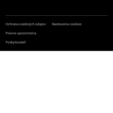
O nás
Prehľad
kontaktov
Rezervovať
predvádzaciu
jazdu