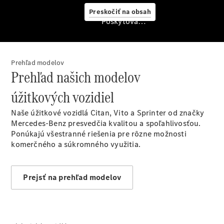
služby
Preskočiť na obsah
Rezervovať
Poskytovateľ/ochrana osobných údajov
predvádzaciu
jazdu
Prehľad modelov
Prehľad našich modelov
úžitkových vozidiel
Naše úžitkové vozidlá Citan, Vito a Sprinter od značky
Mercedes-Benz presvedčia kvalitou a spoľahlivosťou.
Ponúkajú všestranné riešenia pre rôzne možnosti
Servis a
komerčného a súkromného využitia.
príslušenstvo
Prejsť na prehľad modelov