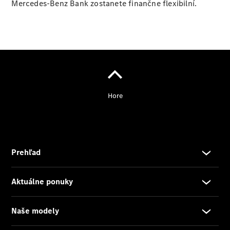
Mercedes-Benz Bank zostanete finančne flexibilní.
O nás
Prehľad
kontaktov
Rezervovať
predvádzaciu
jazdu