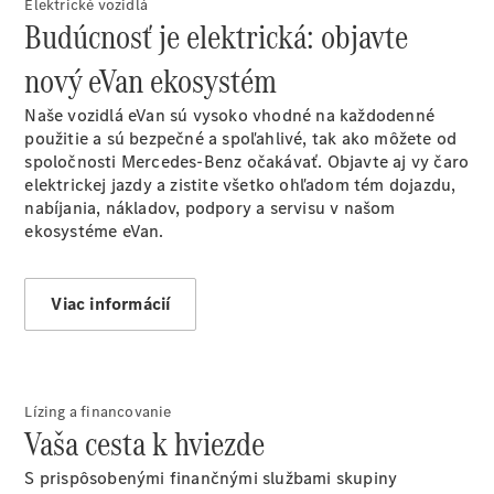
Elektrické vozidlá
Budúcnosť je elektrická: objavte
Servis
úžitkových
nový eVan ekosystém
vozidiel
Individuálna
Naše vozidlá eVan sú vysoko vhodné na každodenné
podpora
použitie a sú bezpečné a spoľahlivé, tak ako môžete od
Riešenia
spoločnosti Mercedes-Benz očakávať. Objavte aj vy čaro
mobility
elektrickej jazdy a zistite všetko ohľadom tém dojazdu,
Inteligentné
nabíjania, nákladov, podpory a servisu v našom
ovládanie
ekosystéme eVan.
vozidla
Kvalita
Mercedes-
Viac informácií
Benz
Objednať sa
do servisu
Pomoc pri
poruche
Lízing a financovanie
a nehode
Vaša cesta k hviezde
Mercedes me
S prispôsobenými finančnými službami skupiny