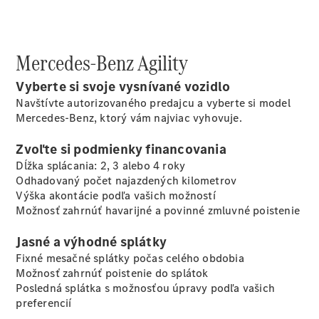
Servis
úžitkových
vozidiel
Mercedes-Benz Agility
Individuálna
podpora
Vyberte si svoje vysnívané vozidlo
Riešenia
Navštívte autorizovaného predajcu a vyberte si model
mobility
Mercedes-Benz, ktorý vám najviac vyhovuje.
Inteligentné
ovládanie
Zvoľte si podmienky financovania
vozidla
Dĺžka splácania: 2, 3 alebo 4 roky
Kvalita
Odhadovaný počet najazdených kilometrov
Mercedes-
Výška akontácie podľa vašich možností
Benz
Možnosť zahrnúť havarijné a povinné zmluvné poistenie
Objednať sa
do servisu
Jasné a výhodné splátky
Pomoc pri
Fixné mesačné splátky počas celého obdobia
poruche
Možnosť zahrnúť poistenie do splátok
a nehode
Posledná splátka s možnosťou úpravy podľa vašich
Mercedes me
preferencií