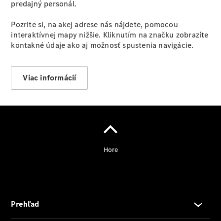
predajný personál.
Pozrite si, na akej adrese nás nájdete, pomocou
interaktívnej mapy nižšie. Kliknutím na značku zobrazíte
kontakné údaje ako aj možnosť spustenia navigácie.
Viac informácií
Poskytovateľ/ochrana
osobných údajov