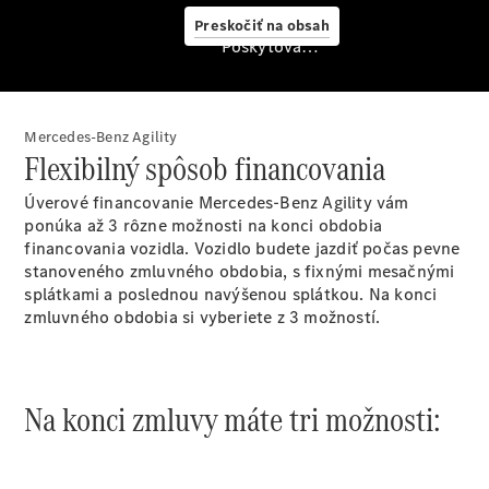
služby
Preskočiť na obsah
Rezervovať
Poskytovateľ/ochrana osobných údajov
predvádzaciu
jazdu
Mercedes-Benz Agility
Flexibilný spôsob financovania
Úverové financovanie Mercedes-Benz Agility vám
ponúka až 3 rôzne možnosti na konci obdobia
financovania vozidla. Vozidlo budete jazdiť počas pevne
stanoveného zmluvného obdobia, s fixnými mesačnými
splátkami a poslednou navýšenou splátkou. Na konci
Servis a
zmluvného obdobia si vyberiete z 3 možností.
príslušenstvo
Na konci zmluvy máte tri možnosti: