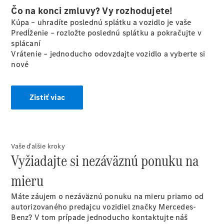
Čo na konci zmluvy? Vy rozhodujete!
Kúpa – uhradíte poslednú splátku a vozidlo je vaše
Predĺženie – rozložte poslednú splátku a pokračujte v
splácaní
Vrátenie – jednoducho odovzdajte vozidlo a vyberte si
nové
O nás
Zistiť viac
Vaše ďalšie kroky
Vyžiadajte si nezáväznú ponuku na
Prehľad
kontaktov
mieru
Rezervovať
predvádzaciu
Máte záujem o nezáväznú ponuku na mieru priamo od
jazdu
autorizovaného predajcu vozidiel značky Mercedes-
Benz? V tom prípade jednoducho kontaktujte náš